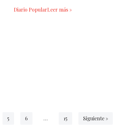
Diario Popular
Leer más »
5
6
…
15
Siguiente »