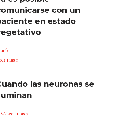
comunicarse con un
paciente en estado
vegetativo
larín
eer más »
Cuando las neuronas se
iluminan
IVA
Leer más »