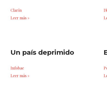
Clarín
D
Leer más »
L
Un país deprimido
E
Infobae
P
Leer más »
L