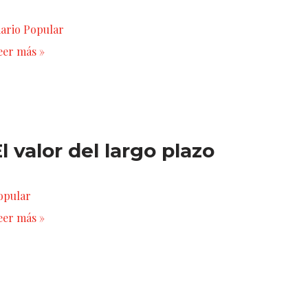
iario Popular
eer más »
l valor del largo plazo
opular
eer más »