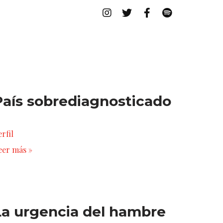
País sobrediagnosticado
rfil
eer más »
La urgencia del hambre