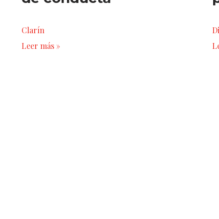
Clarín
D
Leer más »
L