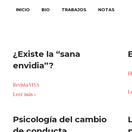
INICIO
BIO
TRABAJOS
NOTAS
¿Existe la “sana
E
envidia”?
D
Revista VIVA
L
Leer más »
Psicología del cambio
de conducta