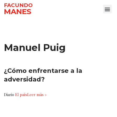
FACUNDO
MANES
Ir
al
contenido
Manuel Puig
¿Cómo enfrentarse a la
adversidad?
Diario
El país
Leer más »