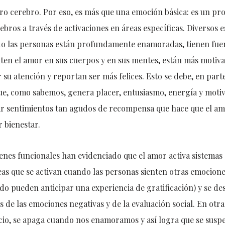
ro cerebro. Por eso, es más que una emoción básica: es un pro
ebros a través de activaciones en áreas específicas. Diversos 
o las personas están profundamente enamoradas, tienen fuer
nten el amor en sus cuerpos y en sus mentes, están más motiva
su atención y reportan ser más felices. Esto se debe, en part
ue, como sabemos, genera placer, entusiasmo, energía y moti
r sentimientos tan agudos de recompensa que hace que el am
 bienestar.
nes funcionales han evidenciado que el amor activa sistema
as que se activan cuando las personas sienten otras emocione
o pueden anticipar una experiencia de gratificación) y se desa
 de las emociones negativas y de la evaluación social. En otra
juicio, se apaga cuando nos enamoramos y así logra que se susp