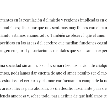
rtantes en la regulación del miedo y regiones implicadas en 
o podría explicar por qué nos sentimos muy felices con el mu
cuando estamos enamorados. También se observó que el amor 
pecíficas en las áreas del cerebro que median funciones cogn
 imagen corporal y asociaciones mentales que se basan en expe
una sociedad sin amor. Es más: si narrásemos la vida de cual
entos, podríamos dar cuenta de que el amor resultó ser el mo
os estudios del cerebro y el amor conforman un campo de la n
 áreas nuevas para abordar. Es un desafío fascinante para des
riencia amorosa y, sobre todo, para definir de qué hablamos 