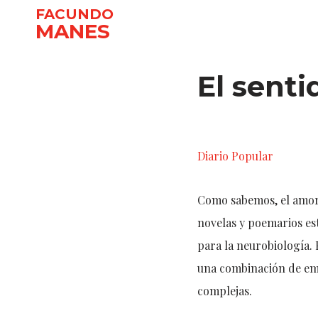
FACUNDO
MANES
Ir
al
El senti
contenido
Diario Popular
Como sabemos, el amor 
novelas y poemarios es
para la neurobiología.
una combinación de emoc
complejas.