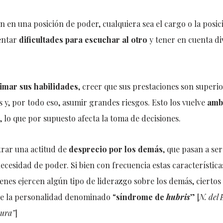
n en una posición de poder, cualquiera sea el cargo o la pos
sentar
dificultades para escuchar al otro
y tener en cuenta di
imar sus habilidades
, creer que sus prestaciones son superior
 y, por todo eso, asumir grandes riesgos. Esto los vuelve
ambi
, lo que por supuesto afecta la toma de decisiones.
rar una actitud de
desprecio por los demás
, que pasan a se
 necesidad de poder. Si bien con frecuencia estas característic
enes ejercen algún tipo de liderazgo sobre los demás, ciertos
de la personalidad denominado “
síndrome de
hubris
” [
N. del 
sura”
]