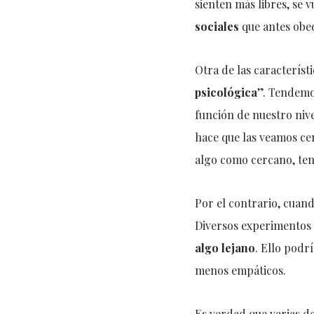
sienten más libres, se 
sociales
que antes obe
Otra de las característ
psicológica
”. Tendemos
función de nuestro nive
hace que las veamos cer
algo como cercano, te
Por el contrario, cuan
Diversos experimentos
algo lejano
. Ello podr
menos empáticos.
Es verdad que varias de