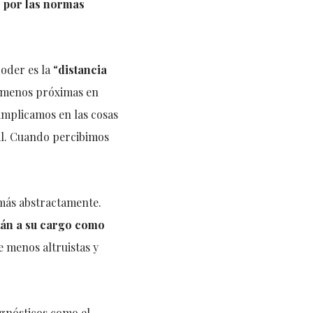
o por las normas
oder es la “
distancia
 o menos próximas en
implicamos en las cosas
eal. Cuando percibimos
más abstractamente.
tán a su cargo como
 menos altruistas y
agnósticos como el