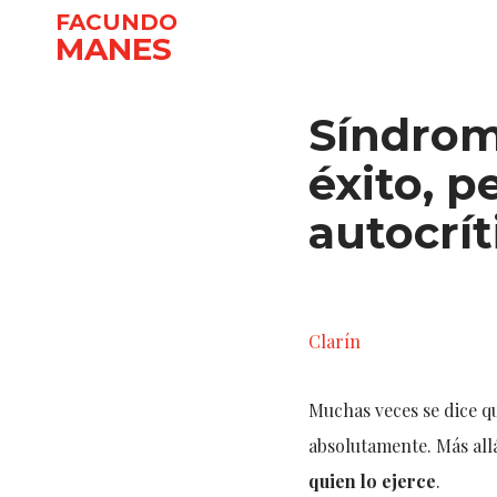
FACUNDO
MANES
Ir
al
Síndrom
contenido
éxito, 
autocrít
Clarín
Muchas veces se dice q
absolutamente. Más allá 
quien lo ejerce
.