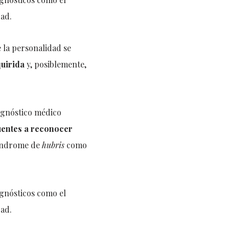
dad.
 la personalidad se
uirida
y, posiblemente,
agnóstico médico
entes a reconocer
 síndrome de
hubris
como
agnósticos como el
dad.