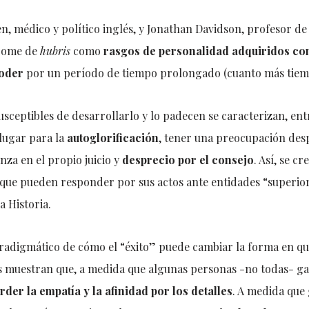
 médico y político inglés, y Jonathan Davidson, profesor de
drome de
hubris
como
rasgos de personalidad adquiridos c
poder
por un período de tiempo prolongado (cuanto más tiemp
sceptibles de desarrollarlo y lo padecen se caracterizan, ent
lugar para la
autoglorificación
, tener una preocupación de
nza en el propio juicio y
desprecio por el consejo
. Así, se c
que pueden responder por sus actos ante entidades “superior
a Historia.
aradigmático de cómo el “éxito” puede cambiar la forma en qu
os muestran que, a medida que algunas personas -no todas- ga
rder la empatía y la afinidad por los detalles
. A medida que