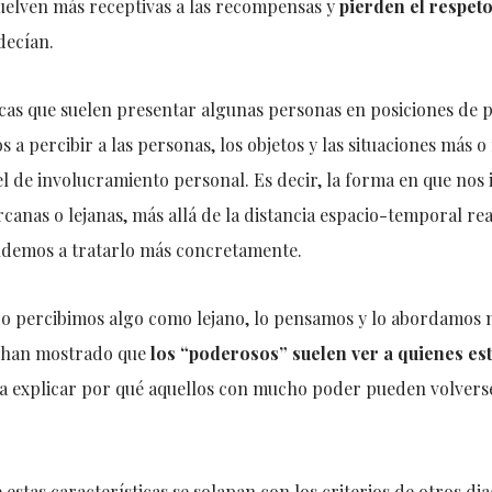
vuelven más receptivas a las recompensas y
pierden el respet
decían.
icas que suelen presentar algunas personas en posiciones de p
 a percibir a las personas, los objetos y las situaciones más
l de involucramiento personal. Es decir, la forma en que nos 
canas o lejanas, más allá de la distancia espacio-temporal r
ndemos a tratarlo más concretamente.
do percibimos algo como lejano, lo pensamos y lo abordamos 
 han mostrado que
los “poderosos” suelen ver a quienes es
ía explicar por qué aquellos con mucho poder pueden volverse
 estas características se solapan con los criterios de otros di