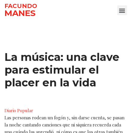
FACUNDO
MANES
Ir
al
contenido
La música: una clave
para estimular el
placer en la vida
Diario Popular
Las personas rodean un fogón y, sin darse cuenta, se pasan
la noche cantando canciones que ni siquiera recuerda cada
uno cuándo las aprendió, ni cómo es que los otros también