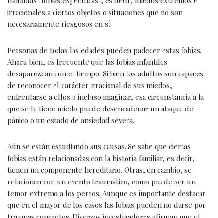
llamadas “fobias específicas”, es decir, miedos extremos e
irraciona­les a ciertos objetos o situaciones que no son
necesariamente riesgo­sos en sí.
Personas de todas las edades pueden padecer estas fobias.
Ahora bien, es frecuente que las fobias infantiles
desaparezcan con el tiem­po. Si bien los adultos son capaces
de reconocer el carácter irracional de sus miedos,
enfrentarse a ellos o incluso imaginar, esa circunstancia a la
que se le tiene miedo puede desencadenar un ataque de
pánico o un estado de ansiedad severa.
Aún se están estudiando sus causas. Se sabe que ciertas
fobias están relacionadas con la historia fami­liar, es decir,
tienen un componente hereditario. Otras, en cambio, se
relacionan con un evento traumático, como puede ser un
temor extremo a los perros. Aunque es importante destacar
que en el mayor de los casos las fobias pueden no darse por
traumas concretos. Diversos investigadores afirman que el