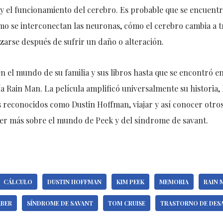
 y el funcionamiento del cerebro. Es probable que se encuentr
o se interconectan las neuronas, cómo el cerebro cambia a tr
arse después de sufrir un daño o alteración.
n el mundo de su familia y sus libros hasta que se encontró e
ía Rain Man. La película amplificó universalmente su historia, 
 reconocidos como Dustin Hoffman, viajar y así conocer otros
r más sobre el mundo de Peek y del síndrome de savant.
CÁLCULO
DUSTIN HOFFMAN
KIM PEEK
MEMORIA
RAIN 
ABER
SÍNDROME DE SAVANT
TOM CRUISE
TRASTORNO DE DES