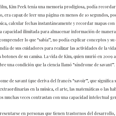
film, Kim Peek tenía una memoria prodigiosa, podía recordar 
do, era capaz de leer una página en menos de 10 segundos, pod
sica, calcular fechas instantáneamente y recordar mapas con l
 capacidad ilimitada para almacenar información de manera 
 comprender lo que “sabía”, no podía explicar conceptos y su c
día de sus cuidadores para realizar las actividades de la vid
 botones de su camisa. La vida de Kim, quien murió en 2009 a 
re una condición que la ciencia llamó “síndrome de savant”.
me de savant (que deriva del francés “savoir”, que significa 
xtraordinarias en la música, el arte, las matemáticas o las hab
tos muchas veces contrastan con una capacidad intelectual gen
esentarse en personas que tienen trastornos del desarrollo,