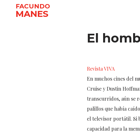
FACUNDO
MANES
Ir
al
El homb
contenido
Revista VIVA
En muchos cines del mu
Cruise y Dustin Hoffma
transcurridos, aún se 
palillos que había caíd
el televisor portátil. 
capacidad para la memor