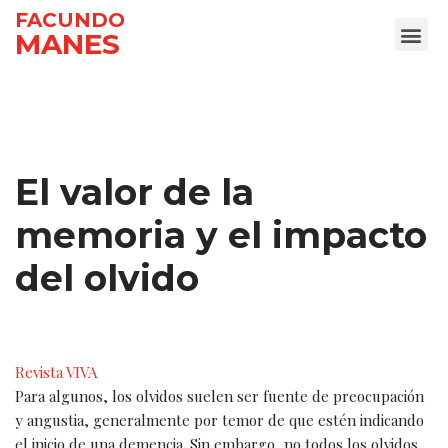
FACUNDO
MANES
Ir
al
contenido
El valor de la
memoria y el impacto
del olvido
Revista VIVA
Para algunos, los olvidos suelen ser fuente de preocupación
y angustia, generalmente por temor de que estén indicando
el inicio de una demencia. Sin embargo, no todos los olvidos