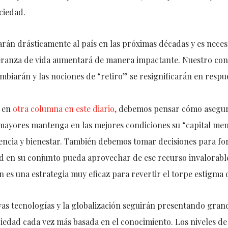
ciedad.
arán drásticamente al país en las próximas décadas y es neces
peranza de vida aumentará de manera impactante. Nuestro con
ambiarán y las nociones de “retiro” se resignificarán en respue
s en
otra columna en este diario,
debemos pensar cómo asegur
mayores mantenga en las mejores condiciones su “capital ment
ncia y bienestar. También debemos tomar decisiones para fort
ad en su conjunto pueda aprovechar de ese recurso invalorabl
n es una estrategia muy eficaz para revertir el torpe estigma d
vas tecnologías y la globalización seguirán presentando gran
iedad cada vez más basada en el conocimiento. Los niveles de