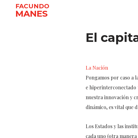
FACUNDO
MANES
Ir
al
El capit
contenido
La Nación
Pongamos por caso a la
e hiperinterconectado 
nuestra innovación y c
dinámico, es vital que 
Los Estados y las insti
cada uno (otra manera d