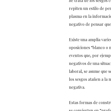
Se trata de los sesgos 
repiten un estilo de pe
plasma en la informaci
negativo de pensar que
Existe una amplia vari
oposiciones “blanco o 
eventos que, por ejempl
negativos de una situaci
laboral, se asume que 
los sesgos atañen a la
negativa.
Estas formas de constru
se convierten en “prof