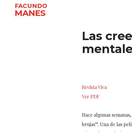
FACUNDO
MANES
Ir
al
Las cre
contenido
mentale
Revista Viva
Ver PDF
Hace algunas semanas, s
brujas”. Una de las pe