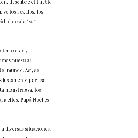
gton, descubre el Pueblo
 ve los regalos, los
avidad desde “su”
nterpretar y
mamos nuestras
del mundo. Así, se
Es justamente por eso
sta monstruosa, los
ara ellos, Papá Noel es
a diversas situaciones.